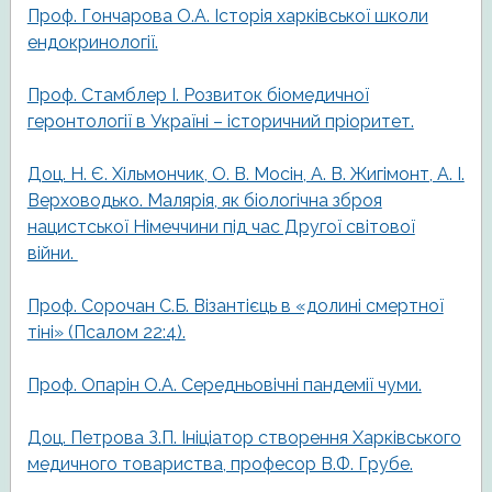
Проф. Гончарова О.А. Історія харківської школи
ендокринології.
Проф. Стамблер І. Розвиток біомедичної
геронтології в Україні – історичний пріоритет.
Доц. Н. Є. Хільмончик, О. В. Мосін, A. В. Жигімонт, А. І.
Верховодько. Малярія, як біологічна зброя
нацистської Німеччини під час Другої світової
війни.
Проф. Сорочан С.Б. Візантієць в «долині смертної
тіні» (Псалом 22:4).
Проф. Опарін О.А. Середньовічні пандемії чуми.
Доц. Петрова З.П. Ініціатор створення Харківського
медичного товариства, професор В.Ф. Грубе.