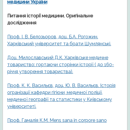
медицини
України
Питання історії медицини. Оригінальне
дослідження
Проф. І. В. Белозьоров, доц. Б.А. Рогожин.
Харківський університет та брати Шумлянські.
Доц. Милославський Д.К. Харківське медичне
товариство: гортаючи сторінки історії ( до 160-
річчя утворення товариства).
Проф. К. К. Васильєв, доц. Ю. В. Васильєв. Історія
огранізації кафедри гігієни, медичної поліції,
медичної географії та статистики у Київському
університеті.
Проф. Гамалія К.М. Mens sana in corpore sano