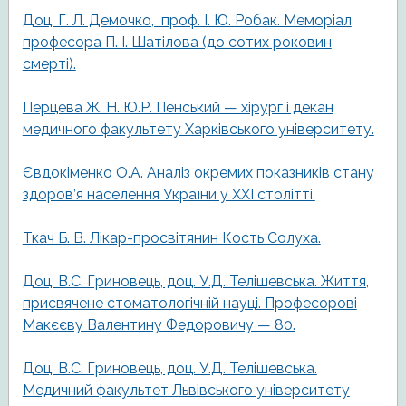
Доц. Г. Л. Демочко, проф. І. Ю. Робак. Меморіал
професора П. І. Шатілова (до сотих роковин
смерті).
Перцева Ж. Н. Ю.Р. Пенський — хірург і декан
медичного факультету Харківського університету.
Євдокіменко О.А. Аналіз окремих показників стану
здоров’я населення України у XXI столітті.
Ткач Б. В. Лікар-просвітянин Кость Солуха.
Доц. В.С. Гриновець, доц. У.Д. Телішевська. Життя,
присвячене стоматологічній науці. Професорові
Макєєву Валентину Федоровичу — 80.
Доц. В.С. Гриновець, доц. У.Д. Телішевська.
Медичний факультет Львівського університету