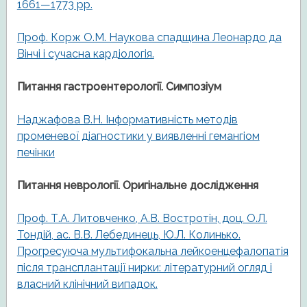
1661—1773 рр.
Проф. Корж О.М. Наукова спадщина Леонардо да
Вінчі і сучасна кардіологія.
Питання гастроентерології. Симпозіум
Наджафова В.Н. Інформативність методів
променевої діагностики у виявленні гемангіом
печінки
Питання неврології. Оригінальне дослідження
Проф. Т.А. Литовченко, А.В. Востротін, доц. О.Л.
Тондій, ас. В.В. Лебединець, Ю.Л. Колинько.
Прогресуюча мультифокальна лейкоенцефалопатія
після трансплантації нирки: літературний огляд і
власний клінічний випадок.