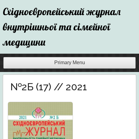
Skip
Східноєвропейський журнал
to
content
внутрішньої та сімейної
медицини
Primary Menu
№2Б (17) // 2021