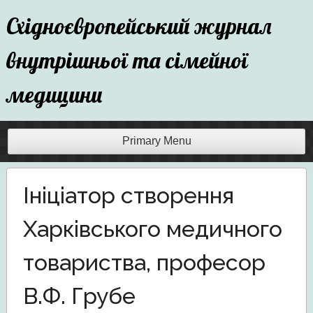
Skip
Східноєвропейський журнал
to
content
внутрішньої та сімейної
медицини
Primary Menu
Ініціатор створення
Харківського медичного
товариства, професор
В.Ф. Грубе