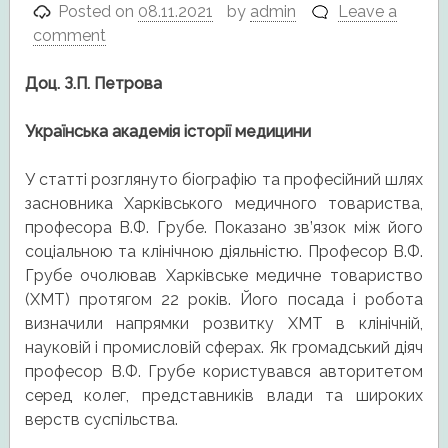
Posted on
08.11.2021
by
admin
Leave a
comment
Доц.
З.П. Петрова
Українська академія історії медицини
У статті розглянуто біографію та професійний шлях
засновника Харківського медичного товариства,
професора В.Ф. Грубе. Показано зв’язок між його
соціальною та клінічною діяльністю. Професор В.Ф.
Грубе очолював Харківське медичне товариство
(ХМТ) протягом 22 років. Його посада і робота
визначили напрямки розвитку ХМТ в клінічній,
науковій і промисловій сферах. Як громадський діяч
професор В.Ф. Грубе користувався авторитетом
серед колег, представників влади та широких
верств суспільства.