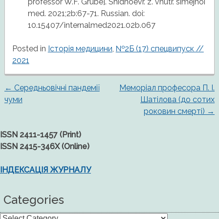
professor W.F. Grube]. Shidnoevr. z. vnutr. simejnoi
med. 2021;2b:67-71. Russian. doi:
10.15407/internalmed2021.02b.067
Posted in
Історія медицини
,
№2Б (17) спецвипуск //
2021
←
Середньовічні пандемії
Меморіал професора П. І.
Post
чуми
Шатілова (до сотих
роковин смерті)
→
navigation
ISSN 2411-1457 (Print)
ISSN 2415-346X (Online)
ІНДЕКСАЦІЯ ЖУРНАЛУ
Categories
Categories