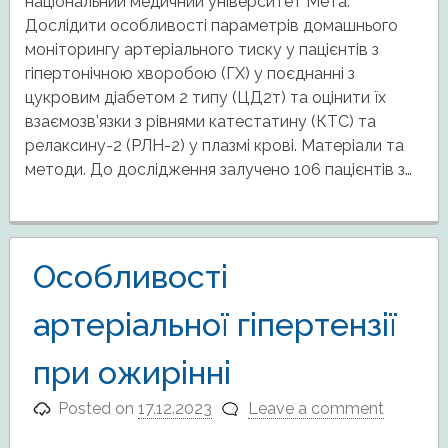
національний медичний університет Мета.
Дослідити особливості параметрів домашнього
моніторингу артеріального тиску у пацієнтів з
гіпертонічною хворобою (ГХ) у поєднанні з
цукровим діабетом 2 типу (ЦД2т) та оцінити їх
взаємозв’язки з рівнями катестатину (КТС) та
релаксину-2 (РЛН-2) у плазмі крові. Матеріали та
методи. До дослідження залучено 106 пацієнтів з…
Особливості
артеріальної гіпертензії
при ожирінні
Posted on
17.12.2023
Leave a comment