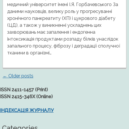
медичний університет імені І.Я. Горбачевського За
даними науковців, велику роль у прогресуванні
хронічного панкреатиту (ХП) і цукрового діабету
(ЦД), а також у виникненні ускладнень цих
захворювань має запалення і ендогенна
інтоксикація продуктами розпаду білків унаслідок
запального процесу, фіброзу і деградації сполучної
тканини в організмі…
←
Older posts
Posts
ISSN 2411-1457 (Print)
navigation
ISSN 2415-346X (Online)
ІНДЕКСАЦІЯ ЖУРНАЛУ
Categories