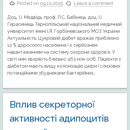
Posted on
09.10.2025
Leave a comment
Доц. І.І. Медвідь, проф. Л.С. Бабінець, доц. І.І.
Герасимець Тернопільський національний медичний
університет імені І.Я. Горбачевського МОЗ України
Актуальність. Цукровий діабет вражає приблизно
12 % дорослого населення і є серйозним
навантаженням на систему охорони здоров’я. У
світі ним хворіють близько 463 млн осіб. Пацієнти з
діабетом мають вищу колонізацію шкіри і слизових
потенційними збудниками бактерійних…
Вплив секреторної
активності адипоцитів