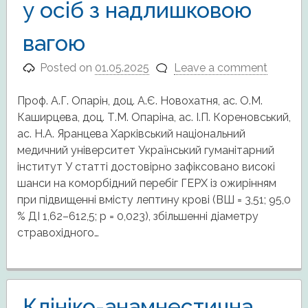
у осіб з надлишковою
вагою
Posted on
01.05.2025
Leave a comment
Проф. А.Г. Опарін, доц. А.Є. Новохaтня, ас. О.М.
Каширцева, доц. Т.М. Опаріна, ас. І.П. Кореновський,
ас. Н.А. Яранцева Харківський національний
медичний університет Український гуманітарний
інститут У статті достовірно зафіксовано високі
шанси на коморбідний перебіг ГЕРХ із ожирінням
при підвищенні вмісту лептину крові (ВШ = 3,51; 95,0
% ДІ 1,62–612,5; р = 0,023), збільшенні діаметру
стравохідного…
Клініко-анамнестична