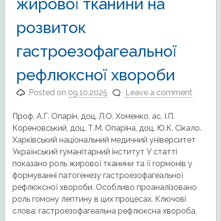
жирової тканини на
розвиток
гастроезофагеальної
рефлюксної хвороби
Posted on
09.10.2025
Leave a comment
Проф. А.Г. Опарін, доц. Л.О. Хоменко, ас. І.П.
Кореновський, доц. Т.М. Опаріна, доц. Ю.К. Сікало.
Харківський національний медичний університет
Український гуманітарний інститут У статті
показано роль жирової тканини та її гормонів у
формуванні патогенезу гастроезофагеальної
рефлюксної хвороби. Особливо проаналізовано
роль гомону лептину в цих процесах. Ключові
слова: гастроезофагеальна рефлюксна хвороба,