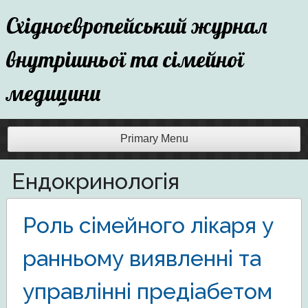
Skip
Східноєвропейський журнал
to
content
внутрішньої та сімейної
медицини
Primary Menu
Ендокринологія
Роль сімейного лікаря у
ранньому виявленні та
управлінні предіабетом