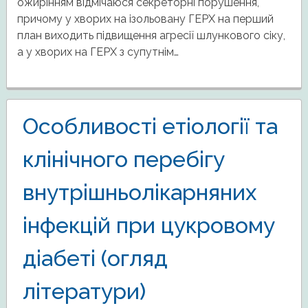
ожирінням відмічаюся секреторні порушення,
причому у хворих на ізольовану ГЕРХ на перший
план виходить підвищення агресії шлункового сіку,
а у хворих на ГЕРХ з супутнім…
Особливості етіології та
клінічного перебігу
внутрішньолікарняних
інфекцій при цукровому
діабеті (огляд
літератури)