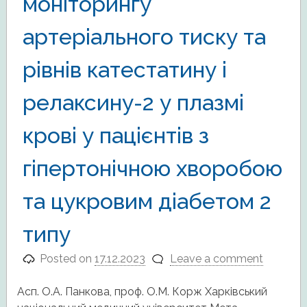
моніторингу
артеріального тиску та
рівнів катестатину і
релаксину-2 у плазмі
крові у пацієнтів з
гіпертонічною хворобою
та цукровим діабетом 2
типу
Posted on
17.12.2023
Leave a comment
Асп. О.А. Панкова, проф. О.М. Корж Харківський