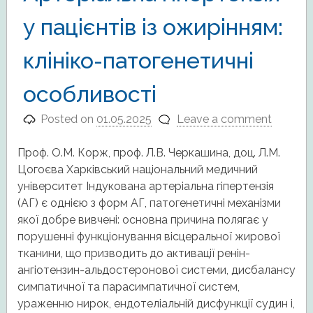
у пацієнтів із ожирінням:
клініко-патогенетичні
особливості
Posted on
01.05.2025
Leave a comment
Проф. О.М. Корж, проф. Л.В. Черкашина, доц. Л.М.
Цогоєва Харківський національний медичний
університет Індукована артеріальна гіпертензія
(АГ) є однією з форм АГ, патогенетичні механізми
якої добре вивчені: основна причина полягає у
порушенні функціонування вісцеральної жирової
тканини, що призводить до активації ренін-
ангіотензин-альдостеронової системи, дисбалансу
симпатичної та парасимпатичної систем,
ураженню нирок, ендотеліальній дисфункції судин і,