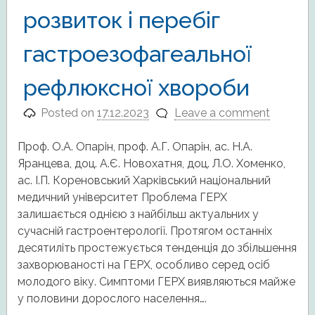
розвиток і перебіг
гастроезофагеальної
рефлюксної хвороби
Posted on
17.12.2023
Leave a comment
Проф. О.А. Опарін, проф. А.Г. Опарін, ас. Н.А.
Яранцева, доц. А.Є. Новохатня, доц. Л.О. Хоменко,
ас. І.П. Кореновський Харківський національний
медичний університет Проблема ГЕРХ
залишається однією з найбільш актуальних у
сучасній гастроентерології. Протягом останніх
десятиліть простежується тенденція до збільшення
захворюваності на ГЕРХ, особливо серед осіб
молодого віку. Симптоми ГЕРХ виявляються майже
у половини дорослого населення….