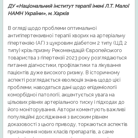
ДУ «Національний інститут терапії імені Л.Т. Малої
НАМН України», м. Харків
В огляді щодо проблеми оптимальної
антигіпертензивної терапії хворих на артеріальну
гіпертензію (АГ) з цукровим діабетом 2 типу (ЦД 2
типу) крізь призму Рекомендацій Європейського
товариства з гіпертензії 2023 року розглядаються
питання діагностики, профілактики та лікування
пацієнтів дуже високого ризику. В історичному
аспекті розглядається еволюція знань щодо цієї
проблеми, наводяться дані щодо епідеміології
коморбідної патології, акцентується увага на
цільових рівнях артеріального тиску і підходах до
його моніторування. Автори коментують важливі
популяційні дослідження з високим рівнем
доказовості з цього приводу, торкаються аспектів
призначення нових класів препаратів, а саме