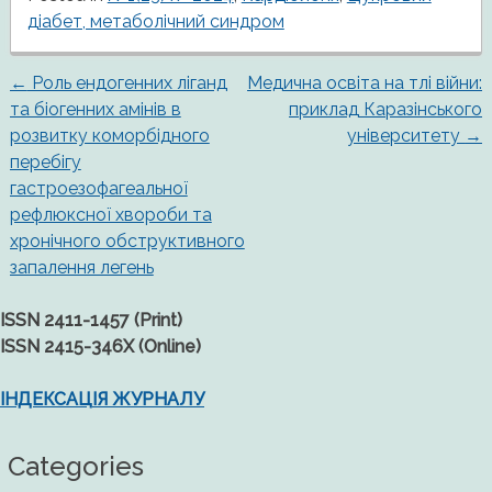
діабет, метаболічний синдром
←
Роль ендогенних ліганд
Медична освіта на тлі війни:
Post
та біогенних амінів в
приклад Каразінського
розвитку коморбідного
університету
→
navigation
перебігу
гастроезофагеальної
рефлюксної хвороби та
хронічного обструктивного
запалення легень
ISSN 2411-1457 (Print)
ISSN 2415-346X (Online)
ІНДЕКСАЦІЯ ЖУРНАЛУ
Categories