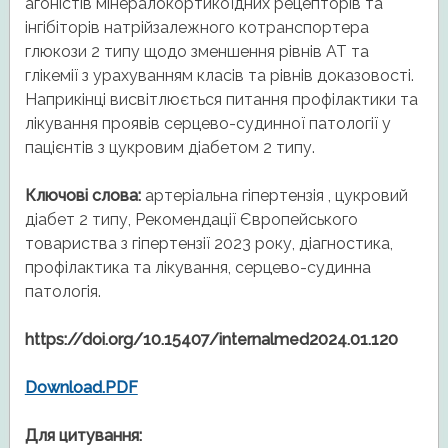
агоністів мінералокортикоїдних рецепторів та
інгібіторів натрійзалежного котранспортера
глюкози 2 типу щодо зменшення рівнів АТ та
глікемії з урахуванням класів та рівнів доказовості.
Наприкінці висвітлюється питання профілактики та
лікування проявів серцево-судинної патології у
пацієнтів з цукровим діабетом 2 типу.
Ключові слова:
артеріальна гіпертензія , цукровий
діабет 2 типу, Рекомендації Європейського
товариства з гіпертензії 2023 року, діагностика,
профілактика та лікування, серцево-судинна
патологія.
https://doi.org/10.15407/internalmed2024.01.120
Download.PDF
Для цитування: