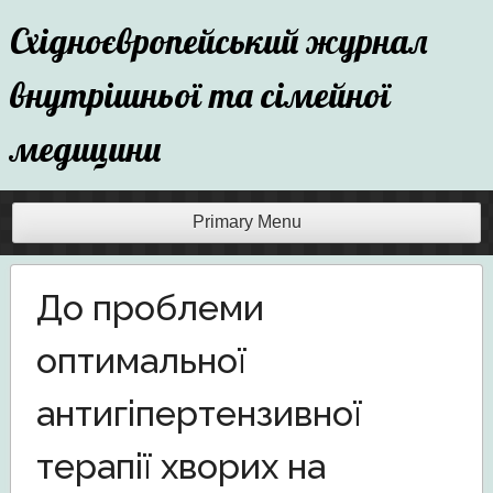
Skip
Східноєвропейський журнал
to
content
внутрішньої та сімейної
медицини
Primary Menu
До проблеми
оптимальної
антигіпертензивної
терапії хворих на