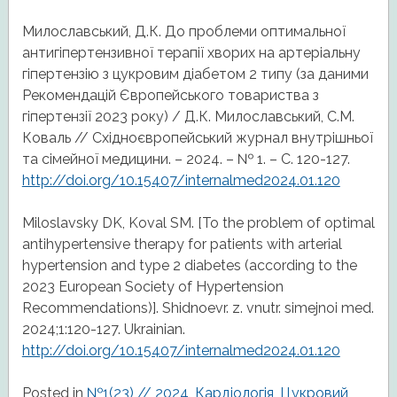
Милославський, Д.К. До проблеми оптимальної
антигіпертензивної терапії хворих на артеріальну
гіпертензію з цукровим діабетом 2 типу (за даними
Рекомендацій Європейського товариства з
гіпертензії 2023 року) / Д.К. Милославський, С.М.
Коваль // Східноєвропейський журнал внутрішньої
та сімейної медицини. – 2024. – № 1. – С. 120-127.
http://doi.org/10.15407/internalmed2024.01.120
Miloslavsky DK, Koval SM. [To the problem of optimal
antihypertensive therapy for patients with arterial
hypertension and type 2 diabetes (according to the
2023 European Society of Hypertension
Recommendations)]. Shidnoevr. z. vnutr. simejnoi med.
2024;1:120-127. Ukrainian.
http://doi.org/10.15407/internalmed2024.01.120
Posted in
№1(23) // 2024
,
Кардіологія
,
Цукровий