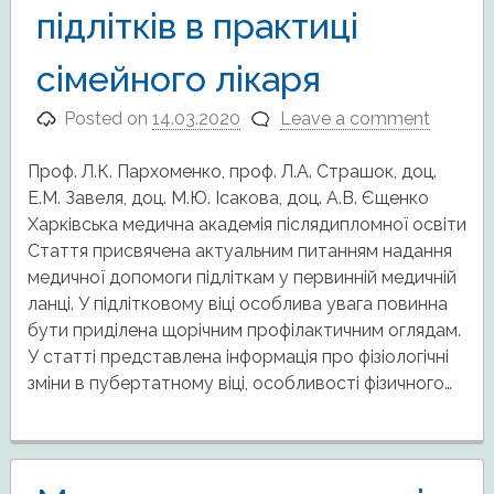
підлітків в практиці
сімейного лікаря
Posted on
14.03.2020
Leave a comment
Проф. Л.К. Пархоменко, проф. Л.А. Страшок, доц.
Е.М. Завеля, доц. М.Ю. Ісакова, доц. А.В. Єщенко
Харківська медична академія післядипломної освіти
Стаття присвячена актуальним питанням надання
медичної допомоги підліткам у первинній медичній
ланці. У підлітковому віці особлива увага повинна
бути приділена щорічним профілактичним оглядам.
У статті представлена інформація про фізіологічні
зміни в пубертатному віці, особливості фізичного…