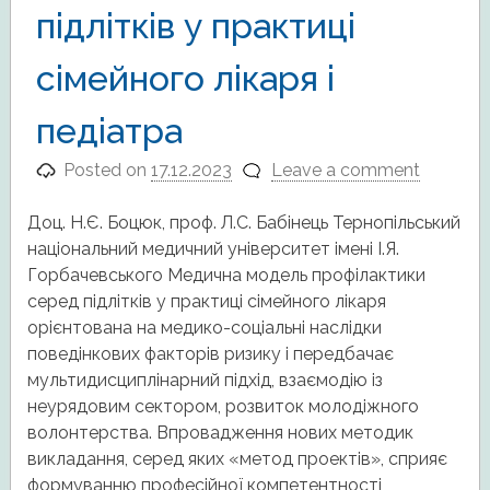
підлітків у практиці
сімейного лікаря і
педіатра
Posted on
17.12.2023
Leave a comment
Доц. Н.Є. Боцюк, проф. Л.С. Бабінець Тернопільський
національний медичний університет імені І.Я.
Горбачевського Медична модель профілактики
серед підлітків у практиці сімейного лікаря
орієнтована на медико-соціальні наслідки
поведінкових факторів ризику і передбачає
мультидисциплінарний підхід, взаємодію із
неурядовим сектором, розвиток молодіжного
волонтерства. Впровадження нових методик
викладання, серед яких «метод проектів», сприяє
формуванню професійної компетентності