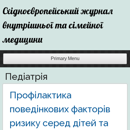
Skip
Східноєвропейський журнал
to
content
внутрішньої та сімейної
медицини
Primary Menu
Педіатрія
Профілактика
поведінкових факторів
ризику серед дітей та