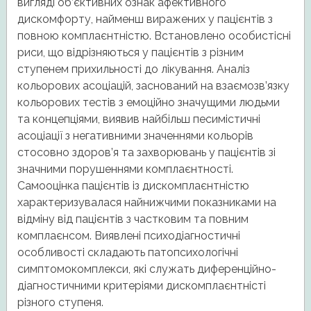
вигляді об’єктивних ознак афективного
дискомфорту, найменш виражених у пацієнтів з
повною комплаєнтністю. Встановлено особистісні
риси, що відрізняються у пацієнтів з різним
ступенем прихильності до лікування. Аналіз
кольорових асоціацій, заснований на взаємозв’язку
кольорових тестів з емоційно значущими людьми
та концепціями, виявив найбільш песимістичні
асоціації з негативними значеннями кольорів
стосовно здоров’я та захворювань у пацієнтів зі
значними порушеннями комплаєнтності.
Самооцінка пацієнтів із дискомплаєнтністю
характеризувалася найнижчими показниками на
відміну від пацієнтів з частковим та повним
комплаєнсом. Виявлені психодіагностичні
особливості складають патопсихологічні
симптомокомплекси, які служать диференційно-
діагностичними критеріями дискомплаєнтністі
різного ступеня.