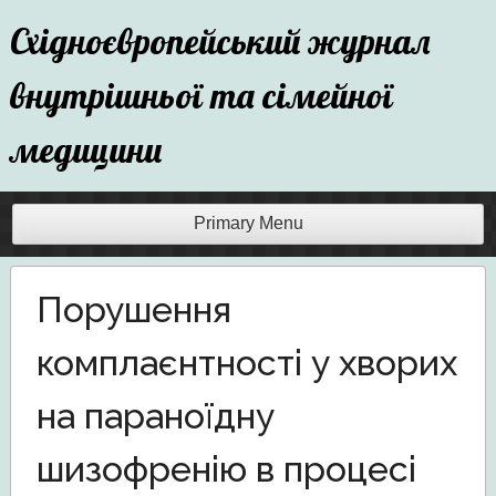
Skip
Східноєвропейський журнал
to
content
внутрішньої та сімейної
медицини
Primary Menu
Порушення
комплаєнтності у хворих
на параноїдну
шизофренію в процесі