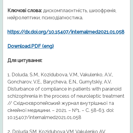
Ключові слова:
дискомплаєнтність, шизофренія,
нейролептики, психодіагностика.
https
://
dx
.
doi
.
org
/10.15407/internalmed2021.01.058
Download
.
PDF (eng)
Для цитування:
1. Doluda, S.M., Kozidubova, V.M., Vakulenko, A.V.,
Goncharov, V.E., Barycheva, E.N., Gurnytskiy, A.V.
Disturbance of compliance in patients with paranoid
schizophrenia in the process of neuroleptic treatment
// Східноєвропейський журнал внутрішньої та
сімейної медицини. – 2021. – №1. – С. 58-63. doi:
10.15407/internalmed2021.01.058
2. Doluda SM, Kozidubova VM, Vakulenko AV,