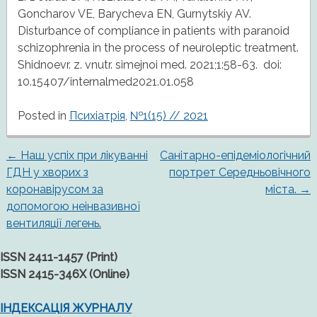
Goncharov VE, Barycheva EN, Gurnytskiy AV.
Disturbance of compliance in patients with paranoid
schizophrenia in the process of neuroleptic treatment.
Shidnoevr. z. vnutr. simejnoi med. 2021;1:58-63. doi:
10.15407/internalmed2021.01.058
Posted in
Психіатрія
,
№1(15) // 2021
←
Наш успіх при лікуванні
Санітарно-епідеміологічний
Post
ГДН у хворих з
портрет Середньовічного
коронавірусом за
міста.
→
navigation
допомогою неінвазивної
вентиляції легень.
ISSN 2411-1457 (Print)
ISSN 2415-346X (Online)
ІНДЕКСАЦІЯ ЖУРНАЛУ