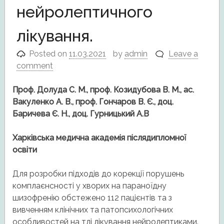
нейролептичного
лікування.
Posted on
11.03.2021
by
admin
Leave a
comment
Проф. Долуда С. М., проф. Козидубова В. М., ас.
Вакуленко А. В., проф. Гончаров В.
Є., доц.
Баричева Є. Н., доц. Гурницький А.В
Харківська медична академія післядипломної
освіти
Для розробки підходів до корекції порушень
комплаєнсності у хворих на параноїдну
шизофренію обстежено 112 пацієнтів та з
вивченням клінічних та патопсихологічних
особливостей на тлі лікування нейролептиками.