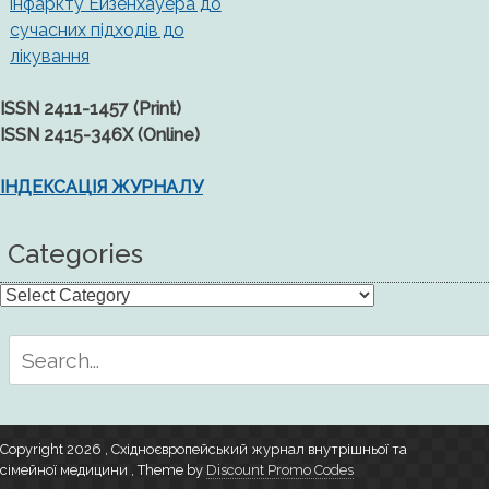
інфаркту Ейзенхауера до
сучасних підходів до
лікування
ISSN 2411-1457 (Print)
ISSN 2415-346X (Online)
ІНДЕКСАЦІЯ ЖУРНАЛУ
Categories
Categories
Search
for:
Copyright 2026 , Східноєвропейський журнал внутрішньої та
сімейної медицини
,
Theme by
Discount Promo Codes