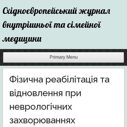
Skip
Східноєвропейський журнал
to
content
внутрішньої та сімейної
медицини
Primary Menu
Фізична реабілітація та
відновлення при
неврологічних
захворюваннях