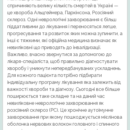
спричиняють велику кількість смертей в Україні —
це хвороба Альцгеймера, Паркінсона, Розсіяний
склероз. Одні неврологічні захворювання є більш
піддатливими до лікування і переносяться легше,
прогресування та розвиток яких можна зупинити, а
інші є тяжкими, які офіційна медицина визначає як
невиліковні що приводять до інвалідизації.
Важливо, вчасно звернутися за допомогою до
лікаря-спеціаліста, щоб правильно діагностувати
хворобу і уникнути непередбачуваних ускладнень.
Для кожного пацієнта потрібно підбирати
індивідуальну програму лікування яка залежить від
важкості хвороби та діагнозу. Сьогодні все більше
поширюється таке складне та на даний час
невиліковне неврологічне захворювання як
розсіяний склероз (РС). Це хронічне аутоімунне
захворювання при якому пошкоджується мієлінова
оболонка нервових волокон головного і спинного