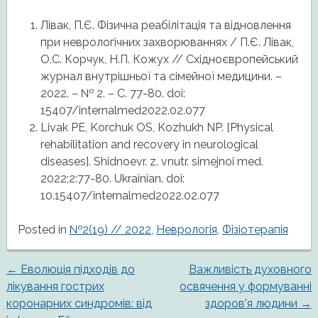
Лівак, П.Є. Фізична реабілітація та відновлення
при неврологічних захворюваннях / П.Є. Лівак,
О.С. Корчук, Н.П. Кожух // Східноєвропейський
журнал внутрішньої та сімейної медицини. –
2022. – № 2. – С. 77-80. doi:
15407/internalmed2022.02.077
Livak PE, Korchuk OS, Kozhukh NP. [Physical
rehabilitation and recovery in neurological
diseases]. Shidnoevr. z. vnutr. simejnoi med.
2022;2:77-80. Ukrainian. doi:
10.15407/internalmed2022.02.077
Posted in
№2(19) // 2022
,
Неврологія
,
Фізіотерапія
←
Еволюція підходів до
Важливість духовного
Post
лікування гострих
освячення у формуванні
коронарних синдромів: від
здоров’я людини
→
navigation