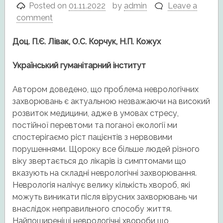
Posted on
01.11.2022
by
admin
Leave a
comment
Доц
.
П
.
Є
.
Лівак
,
О
.
С
.
Корчук
,
Н
.
П
.
Кожух
Український
гуманітарний
інститут
Автором доведено, що проблема неврологічних
захворювань є актуальною незважаючи на високий
розвиток медицини, адже в умовах стресу,
постійної перевтоми та поганої екології ми
спостерігаємо ріст пацієнтів з нервовими
порушеннями. Щороку все більше людей різного
віку звертається до лікарів із симптомами що
вказують на складні неврологічні захворювання.
Неврологія налічує велику кількість хвороб, які
можуть виникати після вірусних захворювань чи
внаслідок неправильного способу життя.
Найпоширеніші неврологічні хвороби що