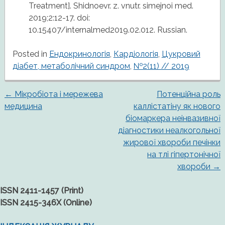
Treatment]. Shidnoevr. z. vnutr. simejnoi med.
2019;2:12-17. doi:
10.15407/internalmed2019.02.012. Russian.
Posted in
Ендокринологія
,
Кардіологія
,
Цукровий
діабет, метаболічний синдром
,
№2(11) // 2019
←
Мікробіота і мережева
Потенційна роль
Post
медицина
каллістатіну як нового
біомаркера неінвазивної
navigation
діагностики неалкогольної
жирової хвороби печінки
на тлі гіпертонічної
хвороби
→
ISSN 2411-1457 (Print)
ISSN 2415-346X (Online)