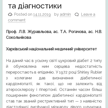
та діагностики
Posted on
14.11.2019
by
admin
Leave a
comment
Проф. Л.В. Журавльова, ас. Т.А. Рогачова, ас. Н.В.
Сокольнікова
Харківський національний медичний університет
На даний час в усьому світі цукровий діабет 2 типу
й обумовлена ним серцева недостатність
переростають в епідемію. У 1972 році Shirley Rubler
з колегами дав визначення діабетичної
кардіоміопатії, як такої, що не залежить від
атеросклерозу і гіпертонії. Останнім часом більш
поширеним фенотипом діабетичної кардіоміопатії
став так званий рестриктивний тип — з наявністю
діастолічної дисфункції міокарду лівого шлуночка,