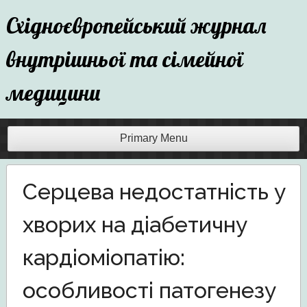
Skip
Східноєвропейський журнал
to
content
внутрішньої та сімейної
медицини
Primary Menu
Серцева недостатність у
хворих на діабетичну
кардіоміопатію:
особливості патогенезу