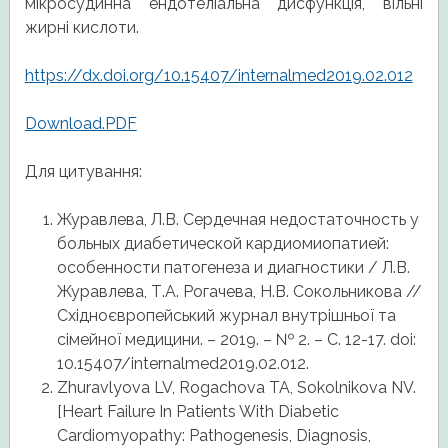
мікросудинна ендотеліальна дисфункція, вільні
жирні кислоти.
https://dx.doi.org/10.15407/internalmed2019.02.012
Download.PDF
Для цитування:
Журавлева, Л.В. Сердечная недостаточность у
больных диабетической кардиомиопатией:
особенности патогенеза и диагностики / Л.В.
Журавлева, Т.А. Рогачева, Н.В. Сокольникова //
Східноєвропейський журнал внутрішньої та
сімейної медицини. – 2019. – № 2. – С. 12-17. doi:
10.15407/internalmed2019.02.012.
Zhuravlyova LV, Rogachova TA, Sokolnikova NV.
[Heart Failure In Patients With Diabetic
Cardiomyopathy: Pathogenesis, Diagnosis,