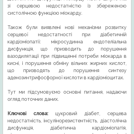
зі серцевою недостатністю із збереженою
систолічною функцією міокарду.
Також були виявлені нові механізми розвитку
серцевої недостатності при діабетичній
кардіоміопатії: мікросудинна ендотеліальна
дисфункція, що призводить до порушення
вазодилятації при підвищенні потреби міокарда в
кисні, і порушення обміну вільних жирних кислот,
що призводять до порушення синтезу
аденозинтрифосфорної кислоти в кардіоміоцитах.
Тут ми підсумовуємо основні питання, надаючи
огляд поточних даних.
Ключові слова:
цукровий діабет, серцева
недостатність, інсулінорезистентність, діастолічна
дисфункція, діабетична кардіоміопатія,