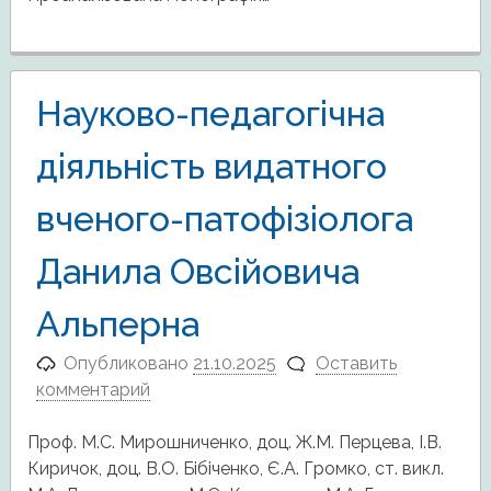
Науково-педагогічна
діяльність видатного
вченого-патофізіолога
Данила Овсійовича
Альперна
Опубликовано
21.10.2025
Оставить
комментарий
Проф. М.С. Мирошниченко, доц. Ж.М. Перцева, І.В.
Киричок, доц. В.О. Бібіченко, Є.А. Громко, ст. викл.