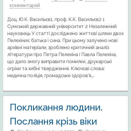
комментарий
Доц. Ю.К. Васильєв1, проф. К.К. Васильєв2 1
Сумський державний університет 2 Незалежний
науковець У статті досліджено життєві шляхи двох
Пелехіних: батька і сина. При цьому залучено нові
архівні матеріали, зроблено критичний аналіз
літератури про Петра Пелехіна і Павла Пелехіна,
що дало змогу виправити помилки, друкарські
огріхи та хибні твердження. Ключові слова:
медична поліція, громадське здоров’я,…
Покликання людини.
Послання крізь віки