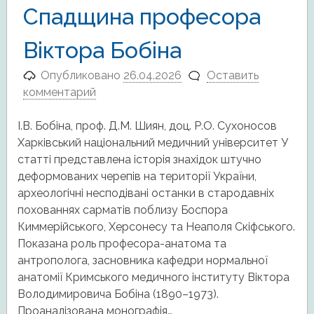
Cпадщина професора
Віктора Бобіна
Опубликовано
26.04.2026
Оставить
комментарий
І.В. Бобіна, проф. Д.М. Шиян, доц. Р.О. Сухоносов
Харківський національний медичний університет У
статті представлена історія знахідок штучно
деформованих черепів на території України,
археологічні несподівані останки в стародавніх
похованнях сарматів поблизу Боспора
Киммерійського, Херсонесу та Неаполя Скіфського.
Показана роль професора-анатома та
антрополога, засновника кафедри нормальної
анатомії Кримського медичного інституту Віктора
Володимировича Бобіна (1890–1973).
Проаналізована монографія…