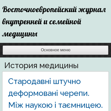
Перейти
Восточноевропейский журнал
к
содержимому
внутренней и семейной
медицины
Основное меню
История медицины
Стародавні штучно
деформовані черепи.
Між наукою і таємницею.