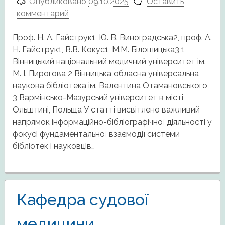
Опубликовано
09.10.2025
Оставить
комментарий
Проф. Н. А. Гайструк1, Ю. В. Виноградська2, проф. А.
Н. Гайструк1, В.В. Кокус1, М.М. Білошицька3 1
Вінницький національний медичний університет ім.
М. І. Пирогова 2 Вінницька обласна універсальна
наукова бібліотека ім. Валентина Отамановського
3 Вармінсько-Мазурсьий університет в місті
Ольштині, Польща У статті висвітлено важливий
напрямок інформаційно-бібліографічної діяльності у
фокусі фундаментальної взаємодії системи
бібліотек і науковців…
Кафедра судової
медицини