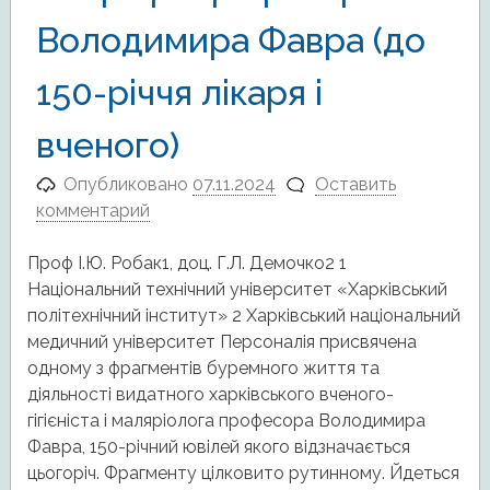
Володимира Фавра (до
150-річчя лікаря і
вченого)
Опубликовано
07.11.2024
Оставить
комментарий
Проф І.Ю. Робак1, доц. Г.Л. Демочко2 1
Національний технічний університет «Харківський
політехнічний інститут» 2 Харківський національний
медичний університет Персоналія присвячена
одному з фрагментів буремного життя та
діяльності видатного харківського вченого-
гігієніста і маляріолога професора Володимира
Фавра, 150-річний ювілей якого відзначається
цьогоріч. Фрагменту цілковито рутинному. Йдеться