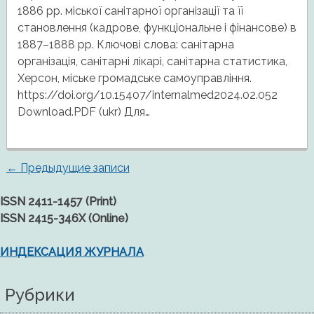
1886 рр. міської санітарної організації та її
становлення (кадрове, функціональне і фінансове) в
1887–1888 рр. Ключові слова: санітарна
організація, санітарні лікарі, санітарна статистика,
Херсон, міське громадське самоуправління.
https://doi.org/10.15407/internalmed2024.02.052
Download.PDF (ukr) Для…
←
Предыдущие записи
Навигация
ISSN 2411-1457 (Print)
по
ISSN 2415-346X (Online)
записям
ИНДЕКСАЦИЯ ЖУРНАЛА
Рубрики