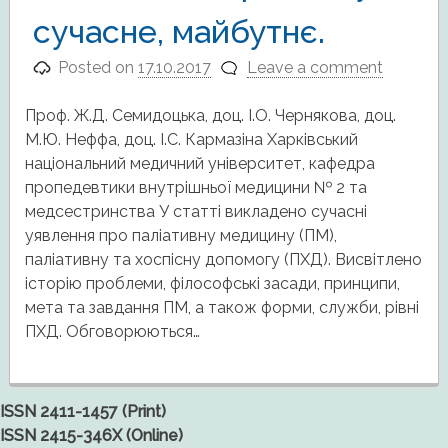
сучасне, майбутнє.
Posted on
17.10.2017
Leave a comment
Проф. Ж.Д. Семидоцька, доц. І.О. Чернякова, доц.
М.Ю. Неффа, доц. І.С. Кармазіна Харківський
національний медичний університет, кафедра
пропедевтики внутрішньої медицини № 2 та
медсестринства У статті викладено сучасні
уявлення про паліативну медицину (ПМ),
паліативну та хоспісну допомогу (ПХД). Висвітлено
історію проблеми, філософські засади, принципи,
мета та завдання ПМ, а також форми, служби, рівні
ПХД. Обговорюються…
ISSN 2411-1457 (Print)
ISSN 2415-346X (Online)