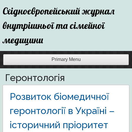
Skip
Східноєвропейський журнал
to
content
внутрішньої та сімейної
медицини
Primary Menu
Геронтологія
Розвиток біомедичної
геронтології в Україні –
історичний пріоритет