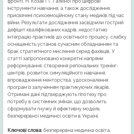
фронті, Н. Козак і Т. Галкіної про цифрові
інструменти навчання, а також дослідження,
присвячені психоемоційному стану медиків під час
війни. Результати дослідження засвідчили гострий
дефіцит кваліфікованих кадрів, недостатню
інтеграцію практиків до освітнього процесу, слабку
оснащеність установ сучасним обладнанням та
брак стратегічного мислення серед фахівців. У
статті запропоновано конкретні напрями
реформування: створення регіональних тренінг-
центрів, розвиток симуляційного навчання,
впровадження менторства, удосконалення
програм із залученням практикуючих лікарів.
Отримані дані підтверджують гіпотезу про
потребу в системних змінах, що дозволить
сформувати гнучку й ефективну модель
безперервної медичної освіти в Україні.
Ключові слова
: безперервна медична освіта,