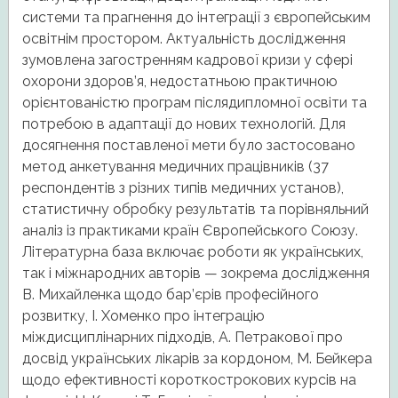
системи та прагнення до інтеграції з європейським
освітнім простором. Актуальність дослідження
зумовлена загостренням кадрової кризи у сфері
охорони здоров’я, недостатньою практичною
орієнтованістю програм післядипломної освіти та
потребою в адаптації до нових технологій. Для
досягнення поставленої мети було застосовано
метод анкетування медичних працівників (37
респондентів з різних типів медичних установ),
статистичну обробку результатів та порівняльний
аналіз із практиками країн Європейського Союзу.
Літературна база включає роботи як українських,
так і міжнародних авторів — зокрема дослідження
В. Михайленка щодо бар’єрів професійного
розвитку, І. Хоменко про інтеграцію
міждисциплінарних підходів, А. Петракової про
досвід українських лікарів за кордоном, М. Бейкера
щодо ефективності короткострокових курсів на