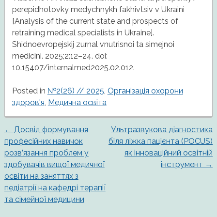
perepidhotovky medychnykh fakhivtsiv v Ukraini
[Analysis of the current state and prospects of
retraining medical specialists in Ukraine].
Shidnoevropejskij zurnal vnutrisnoi ta simejnoi
medicini. 2025;2:12–24. doi:
10.15407/internalmed2025.02.012.
Posted in
№2(26) // 2025
,
Організація охорони
здоров'я
,
Медична освіта
←
Досвід формування
Ультразвукова діагностика
Post
професійних навичок
біля ліжка пацієнта (POCUS)
розв’язання проблем у
як інноваційний освітній
navigation
здобувачів вищої медичної
інструмент
→
освіти на заняттях з
педіатрії на кафедрі терапії
та сімейної медицини