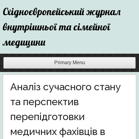
Skip
Східноєвропейський журнал
to
content
внутрішньої та сімейної
медицини
Primary Menu
Аналіз сучасного стану
та перспектив
перепідготовки
медичних фахівців в