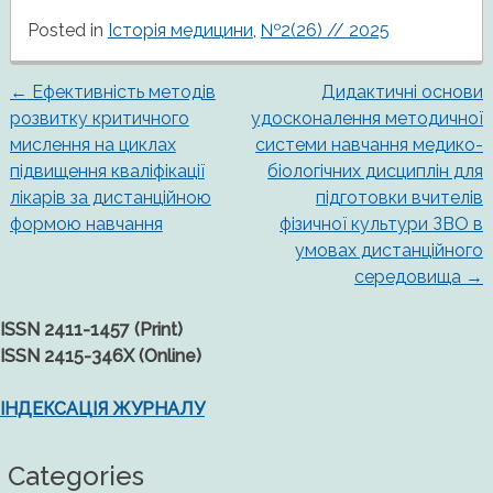
Posted in
Історія медицини
,
№2(26) // 2025
←
Ефективність методів
Дидактичні основи
Post
розвитку критичного
удосконалення методичної
мислення на циклах
системи навчання медико-
navigation
підвищення кваліфікації
біологічних дисциплін для
лікарів за дистанційною
підготовки вчителів
формою навчання
фізичної культури ЗВО в
умовах дистанційного
середовища
→
ISSN 2411-1457 (Print)
ISSN 2415-346X (Online)
ІНДЕКСАЦІЯ ЖУРНАЛУ
Categories