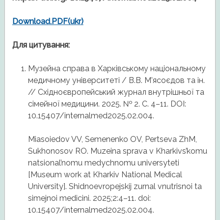
Download.PDF(ukr)
Для цитування:
Музейна справа в Харківському національному
медичному університеті / В.В. М’ясоєдов та ін.
// Східноєвропейський журнал внутрішньої та
сімейної медицини. 2025. № 2. С. 4–11. DOI:
10.15407/internalmed2025.02.004.
Miasoiedov VV, Semenenko OV, Pertseva ZhM,
Sukhonosov RO. Muzeina sprava v Kharkivs’komu
natsional’nomu medychnomu universyteti
[Museum work at Kharkiv National Medical
University]. Shidnoevropejskij zurnal vnutrisnoi ta
simejnoi medicini. 2025;2:4–11. doi:
10.15407/internalmed2025.02.004.