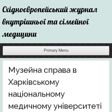
Skip
Східноєвропейський журнал
to
content
внутрішньої та сімейної
медицини
Primary Menu
Музейна справа в
Харківському
національному
медичному університеті