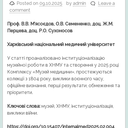
Posted on
09.10.2025
by
admin
Leave a
comment
Проф. В.В. М’ясоєдов, О.В. Семененко, доц. Ж.М.
Перцева, доц. Р.О. Сухоносов
Харківський національний медичний університет
У статті проаналізовано інституціоналізацію
музейної роботи в ХНМУ та створення у 2025 році
Комплексу «Музей медицини», простежуються
колекції з 1804 року, виклики воєнного часу,
офіційне визнання, перші результати, обмеження та
пріоритети.
Ключові слова:
музей, ХНМУ, інституціоналізація,
виклики війни.
https://doi.org/10.15407/internalmed2025.02.004