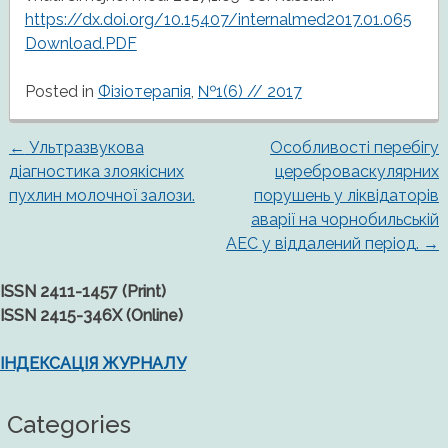
https://dx.doi.org/10.15407/internalmed2017.01.065
Download.PDF
Posted in
Фізіотерапія
,
№1(6) // 2017
←
Ультразвукова
Особливості перебігу
Post
діагностика злоякісних
цереброваскулярних
пухлин молочної залози.
порушень у ліквідаторів
navigation
аварії на чорнобильській
АЕС у віддалений період.
→
ISSN 2411-1457 (Print)
ISSN 2415-346X (Online)
ІНДЕКСАЦІЯ ЖУРНАЛУ
Categories