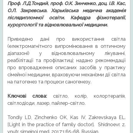
Проф. Л.Д.Тондий, проф. О.К. Зинченко, доц. І.В. Кас,
О.Л. Закревська. Харьківська медична академія
післядипломної освіти. Кафедра фізиотерапії,
курортології та відновлювальної медицини.
Приведено дані про використання світла
(електромагнітного випромінювання в оптичному
діапазоні) у відновлювальному лікуванні,
реабілітації та профілактиці; надано рекомендації
про впровадження описаних засобів у практику
сімейної медицини, враховуючи механізми дії світла
на патогенез та процеси саногенезу.
Ключові слова:
світло, колір, колортерапія,
світлодіоди, лазер, пайлер-світло.
Tondiy LD, Zinchenko OK, Kas IV, Zakrevskaya EL.
[Light in the practice of family doctor]. Shidnoevr. z.
vnutr. simejnoi med. 2017;1:65-68. Russian.