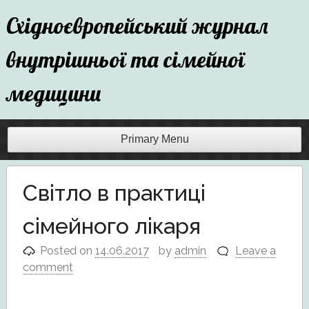
Skip
Східноєвропейський журнал
to
content
внутрішньої та сімейної
медицини
Primary Menu
Світло в практиці
сімейного лікаря
Posted on
14.06.2017
by
admin
Leave a
comment