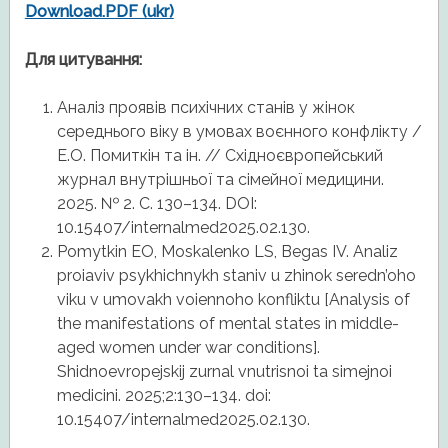
Download.PDF (ukr)
Для цитування:
Аналіз проявів психічних станів у жінок
середнього віку в умовах воєнного конфлікту /
Е.О. Помиткін та ін. // Східноєвропейський
журнал внутрішньої та сімейної медицини.
2025. № 2. С. 130–134. DOI:
10.15407/internalmed2025.02.130.
Pomytkin EO, Moskalenko LS, Begas IV. Analiz
proiaviv psykhichnykh staniv u zhinok seredn’oho
viku v umovakh voiennoho konfliktu [Analysis of
the manifestations of mental states in middle-
aged women under war conditions].
Shidnoevropejskij zurnal vnutrisnoi ta simejnoi
medicini. 2025;2:130–134. doi:
10.15407/internalmed2025.02.130.