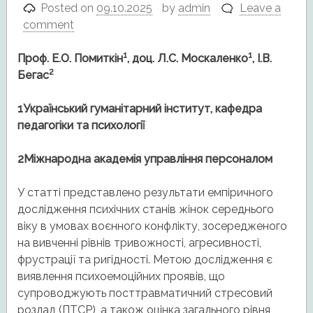
Posted on
09.10.2025
by
admin
Leave a
comment
1
1
Проф. Е.О. Помиткін
, доц. Л.С. Москаленко
, І.В.
2
Бегас
1Український гуманітарний інститут, кафедра
педагогіки та психології
2Міжнародна академія управління персоналом
У статті представлено результати емпіричного
дослідження психічних станів жінок середнього
віку в умовах воєнного конфлікту, зосередженого
на вивченні рівнів тривожності, агресивності,
фрустрації та ригідності. Метою дослідження є
виявлення психоемоційних проявів, що
супроводжують посттравматичний стресовий
розлад (ПТСР), а також оцінка загального рівня