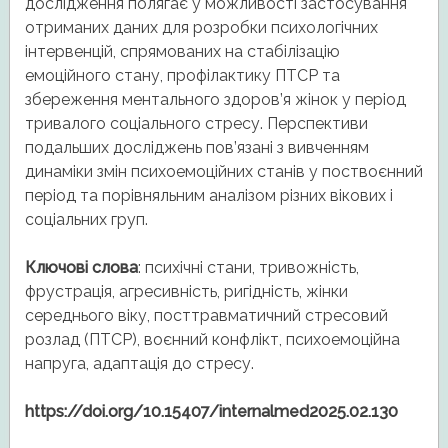
дослідження полягає у можливості застосування
отриманих даних для розробки психологічних
інтервенцій, спрямованих на стабілізацію
емоційного стану, профілактику ПТСР та
збереження ментального здоров’я жінок у період
тривалого соціального стресу. Перспективи
подальших досліджень пов’язані з вивченням
динаміки змін психоемоційних станів у поствоєнний
період та порівняльним аналізом різних вікових і
соціальних груп.
Ключові слова
: психічні стани, тривожність,
фрустрація, агресивність, ригідність, жінки
середнього віку, посттравматичний стресовий
розлад (ПТСР), воєнний конфлікт, психоемоційна
напруга, адаптація до стресу.
https://doi.org/10.15407/internalmed2025.02.130