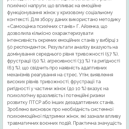
психічної напруги, що впливає на емоційне
функціонування жінок у кризовому соціальному
контексті. Для збору даних використано методику
«Самооцінка психічних станів» Г. Айзенка, що
дозволила кількісно охарактеризувати
інтенсивність окремих емоційних станів у вибірці з
50 респонденток. Результати аналізу вказують на
домінування середнього рівня тривожності (57 %),
фрустрації (50 %), агресивності (33 %) та ригідності
(63 %), що свідчить про наявність адаптивних
механізмів реагування на стрес. Утім, виявлення
високих рівнів тривожності, фрустрації та
ригідності у частини жінок (до 10 %) вказує на
психологічну вразливість і потенційні ризики
розвитку ПТСР або інших дезадаптивних станів.
Зроблено висновок про необхідність системної
психоемоційної підтримки жінок, які зазнали впливу
травматичних воєнних подій. Практична значущість