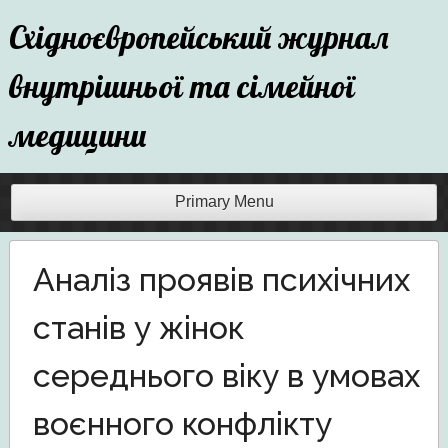
Skip
Східноєвропейський журнал
to
content
внутрішньої та сімейної
медицини
Primary Menu
Аналіз проявів психічних
станів у жінок
середнього віку в умовах
воєнного конфлікту