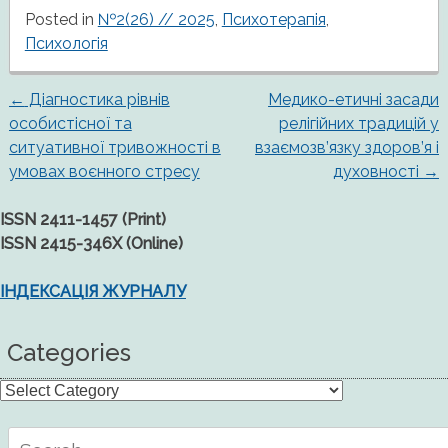
Posted in
№2(26) // 2025
,
Психотерапія
,
Психологія
←
Діагностика рівнів
Медико-етичні засади
Post
особистісної та
релігійних традицій у
ситуативної тривожності в
взаємозв’язку здоров’я і
navigation
умовах воєнного стресу
духовності
→
ISSN 2411-1457 (Print)
ISSN 2415-346X (Online)
ІНДЕКСАЦІЯ ЖУРНАЛУ
Categories
Categories
Search