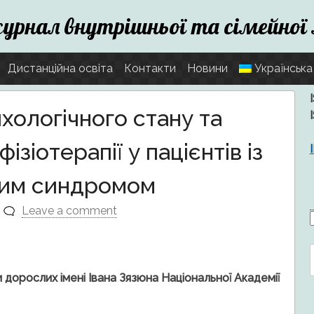
журнал внутрішньої та сімейної
Дистанційна освіта
Контакти
Новини
Українська
хологічного стану та
ізіотерапії у пацієнтів із
вим синдромом
Leave a comment
f
ти дорослих імені Івана Зязюна Національної Академії