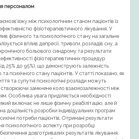
ня персоналом
мозв’язку між психологічним станом пацієнтів із
фективністю фізіотерапевтичного лікування. У
ив фізичного та психологічного стану на загальне
ізується вплив депресії, тривоги, розладів сну, а
іг хронічного больового синдрому та результати
нів ефективності фізіотерапевтичних процедур
(від 25% до 95%), що демонструють залежність
 та психічного стану пацієнтів. У статті показано, як
иття та супутні психологічні розлади можуть
ї, створюючи замкнене коло взаємозалежності між
’ям. Особлива увага приділяється необхідності
який включає не лише фізичну реабілітацію, але й
 на доцільність розробки індивідуальних програм
психічні потреби пацієнтів. Отримані результати
я психологічного аспекту при розробці
абезпечення довготривалих результатів лікування.