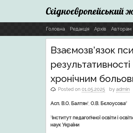
Skip
Східноєвропейський 
to
content
Головна
Редакція
Архів
Авторам
Взаємозв’язок пси
результативності ф
хронічним больо
Posted on
01.05.2025
by
admin
Асп.
В.О. Балтян
¹,
О.В. Бєлоусова
²
¹
Інститут педагогічної освіти і осві
наук України