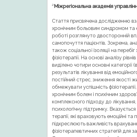
²
Міжрегіональна академія управлін
Стаття присвячена дослідженню взає
хронічним больовим синдромом та е
роботі розглянуто двосторонній впл
самопочуття пацієнтів. Зокрема, анал
також соціальної ізоляції на переб
фізіотерапії. На основі аналізу рів
виділено чотири основні категорії 
результатів лікування від емоційного
постійний стрес, зниження якості ж
обмежувати успішність фізіотерапі
хронічним болем і психічним здоров
комплексного підходу до лікування, 
психологічну підтримку. Вказується
терапії, які враховують емоційні та 
підкреслюють важливість врахуванн
фізіотерапевтичних стратегій для з