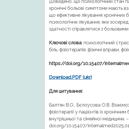
Доведено, що психологічний стан па
хронічні больові симптоми мають вз
що ефективне лікування хронічних б
психологічне лікування, яке зосере
здатності справлятися з больовим
Ключові слова
: психологічний стрес
біль, фізіотерапія, фізичні вправи, ф
https://doi.org/10.15407/internalm
Download.PDF (ukr)
Для цитування:
Балтян В.О., Бєлоусова О.В. Взаємо
фізіотерапії у пацієнтів із хроніч
внутрішньої та сімейної медицини. – 
doi.org/10.15407/internalmed2025.0