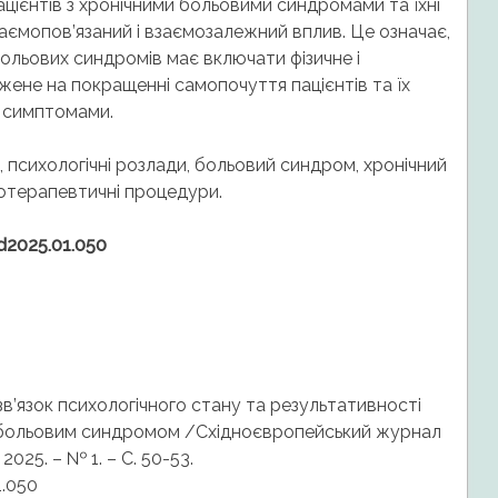
цієнтів з хронічними больовими синдромами та їхні
аємопов’язаний і взаємозалежний вплив. Це означає,
ольових синдромів має включати фізичне і
джене на покращенні самопочуття пацієнтів та їх
и симптомами.
, психологічні розлади, больовий синдром, хронічний
ізіотерапевтичні процедури.
ed2025.01.050
зв’язок психологічного стану та результативності
ним больовим синдромом /Східноєвропейський журнал
2025. – № 1. – С. 50-53.
1.050