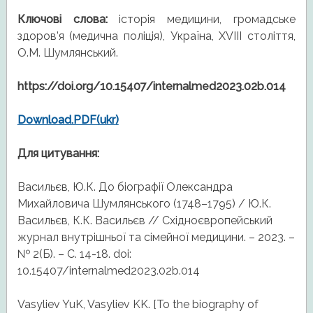
Ключові слова:
історія медицини, громадське
здоров’я (медична поліція), Україна, XVIII століття,
О.М. Шумлянський.
https://doi.org/10.15407/internalmed2023.02b.014
Download.PDF(ukr)
Для цитування:
Васильєв, Ю.К. До біографії Олександра
Михайловича Шумлянського (1748–1795) / Ю.К.
Васильєв, К.К. Васильєв // Східноєвропейський
журнал внутрішньої та сімейної медицини. – 2023. –
№ 2(Б). – С. 14-18. doi:
10.15407/internalmed2023.02b.014
Vasyliev YuK, Vasyliev KK. [To the biography of