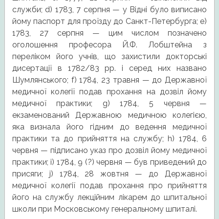
служби; d) 1783, 7 серпня — у Відні було виписано
йому паспорт для проїзду до Санкт-Петербурга; e)
1783, 27 серпня — цим числом позначено
оголошення професора Й.Ф. Лобштейна з
переліком його учнів, що захистили докторські
дисертації в 1782/83 рр. і серед них названо
Шумлянського; f) 1784, 23 травня — до Державної
медичної колегії подав прохання на дозвіл йому
медичної практики; g) 1784, 5 червня —
екзаменований Державною медичною колегією,
яка визнала його гідним до ведення медичної
практики та до прийняття на службу; h) 1784, 6
червня — підписано указ про дозвіл йому медичної
практики; i) 1784, 9 (?) червня — був приведений до
присяги; j) 1784, 28 жовтня — до Державної
медичної колегії подав прохання про прийняття
його на службу лекційним лікарем до шпитальної
школи при Московському генеральному шпиталі.