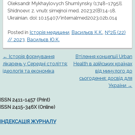
Oleksandr Mykhaylovych Shumlynsky (1748–1795)].
Shidnoevr. z. vnutr. simejnoi med. 2023;2(B):14-18.
Ukrainian. doi: 10.15407/internalmed2023.02b.014
Posted in
Історія медицини
,
Васильєв К.К.
,
№2Б (22)
// 2023
,
Васильєв Ю.К.
←
Історія формування
Втілення концепції Urban
Post
лікарень у Середні століття:
Health в азійських країнах
ідеологія та економіка
від минулого до
navigation
сьогодення: досвід для
України
→
ISSN 2411-1457 (Print)
ISSN 2415-346X (Online)
ІНДЕКСАЦІЯ ЖУРНАЛУ