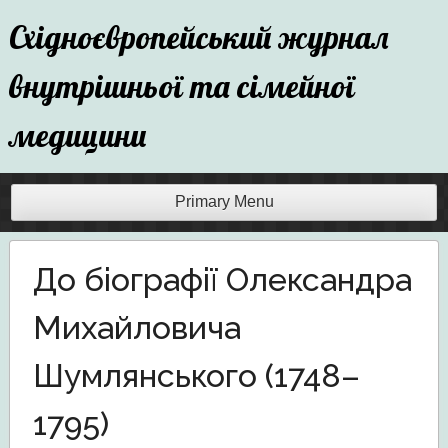
Skip
Східноєвропейський журнал
to
content
внутрішньої та сімейної
медицини
Primary Menu
До біографії Олександра
Михайловича
Шумлянського (1748–
1795)