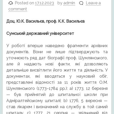
Posted on
17.12.2023
by
admin
Leave a
comment
Доц. Ю.К. Васильєв, проф. К.К. Васильєв
Сумський державний університет
У роботі вперше наведено фрагменти архівних
документів. Вони не лише підтверджують та
уточнюють ряд дат біографії проф. Шумлянського,
але й надають нові факти, які дозволяють
детальніше висвітлити його життя та діяльність. У
документах, які вводяться у науковий обіг,
представлені відомості за 11 років життя О.М.
Шумлянського (1773–1784 рр.): a) 1773, 12 березня
— був прийнятий до шпитальної школи при
Адміралтейському шпиталі; b) 1776, 5 вересня —
став лікарем і визначений на службу в той самий
шпиталь; c) 1777, 21 серпня — звільнений від